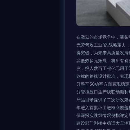
在激烈的市场竞争中，潍柴
无旁骛攻主业”的战略定力
得突破，为未来高质量发展铺
弃低效多元拓展，将所有资
发，投入数百工程亿元用于
达标的路线设计批准，实现
升整车50功率方面表现稳定
分管控压口生产线联动顺利
产品目录提供了二次研发兼
年进入首批环卫进框商覆盖
保深探实践组情况侧指评定
建设部门列榜中稳适大车辆