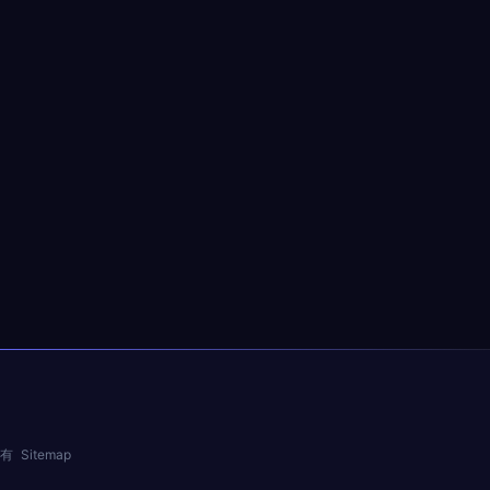
所有
Sitemap