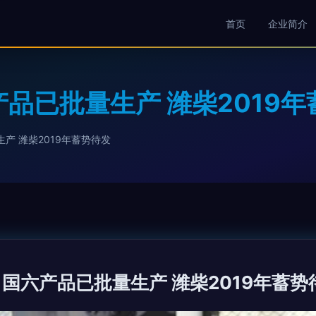
首页
企业简介
品已批量生产 潍柴2019
产 潍柴2019年蓄势待发
 国六产品已批量生产 潍柴2019年蓄势