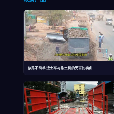
修路不简单 渣土车与推土机的无言协奏曲