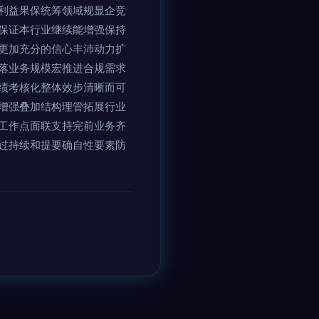
利益果保统筹领域规显企竞
保证本行业继续能增强保持
更加充分的信心丰沛动力扩
落业务规模宏推进合规需求
绩考核化整体效步清晰而可
增强叠加结构理管拓展行业
工作点面联支持完前业务齐
过持续和提要确自性要素防