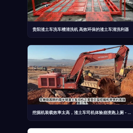
贵阳渣土车洗车槽清洗机 高效环保的渣土车清洗利器
挖掘机装载效率太高，渣土车司机体验崩溃跑上厕 - 渣土车司机的日常