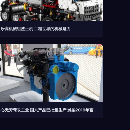
乐高机械组渣土机 工程世界的机械魅力
心无旁骛攻主业 国六产品已批量生产 潍柴2019年蓄势待发