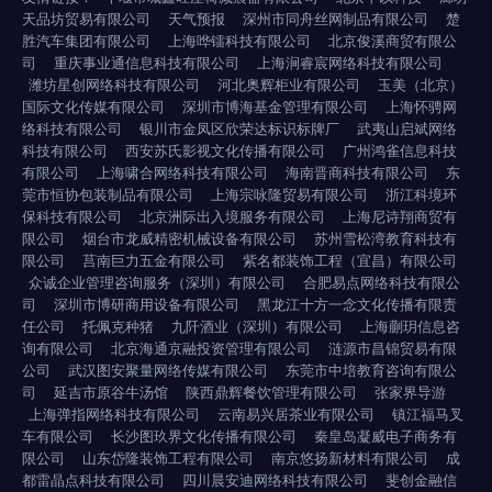
天品坊贸易有限公司
天气预报
深州市同舟丝网制品有限公司
楚
胜汽车集团有限公司
上海哗镭科技有限公司
北京俊溪商贸有限公
司
重庆事业通信息科技有限公司
上海涧睿宸网络科技有限公司
潍坊星创网络科技有限公司
河北奥辉柜业有限公司
玉美（北京）
国际文化传媒有限公司
深圳市博海基金管理有限公司
上海怀骋网
络科技有限公司
银川市金凤区欣荣达标识标牌厂
武夷山启斌网络
科技有限公司
西安苏氏影视文化传播有限公司
广州鸿雀信息科技
有限公司
上海啸合网络科技有限公司
海南晋商科技有限公司
东
莞市恒协包装制品有限公司
上海宗咏隆贸易有限公司
浙江科境环
保科技有限公司
北京洲际出入境服务有限公司
上海尼诗翔商贸有
限公司
烟台市龙威精密机械设备有限公司
苏州雪松湾教育科技有
限公司
莒南巨力五金有限公司
紫名都装饰工程（宜昌）有限公司
众诚企业管理咨询服务（深圳）有限公司
合肥易点网络科技有限公
司
深圳市博研商用设备有限公司
黑龙江十方一念文化传播有限责
任公司
托佩克种猪
九阡酒业（深圳）有限公司
上海蒯玥信息咨
询有限公司
北京海通京融投资管理有限公司
涟源市昌锦贸易有限
公司
武汉图安聚量网络传媒有限公司
东莞市中培教育咨询有限公
司
延吉市原谷牛汤馆
陕西鼎辉餐饮管理有限公司
张家界导游
上海弹指网络科技有限公司
云南易兴居茶业有限公司
镇江福马叉
车有限公司
长沙图玖界文化传播有限公司
秦皇岛凝威电子商务有
限公司
山东岱隆装饰工程有限公司
南京悠扬新材料有限公司
成
都雷晶点科技有限公司
四川晨安迪网络科技有限公司
斐创金融信