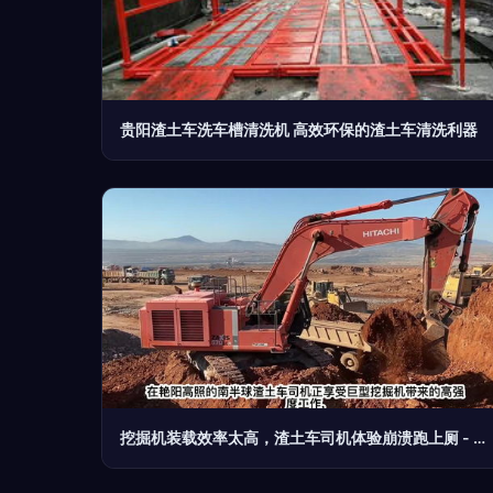
贵阳渣土车洗车槽清洗机 高效环保的渣土车清洗利器
挖掘机装载效率太高，渣土车司机体验崩溃跑上厕 - 渣土车司机的日常