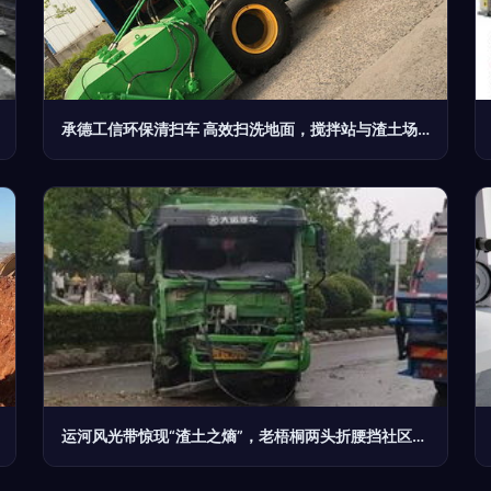
承德工信环保清扫车 高效扫洗地面，搅拌站与渣土场的清洁利器
运河风光带惊现“渣土之熵”，老梧桐两头折腰挡社区黄昏