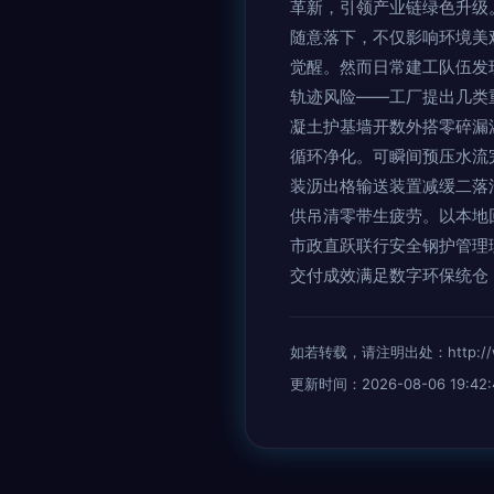
革新，引领产业链绿色升级
随意落下，不仅影响环境美
觉醒。然而日常建工队伍发
轨迹风险——工厂提出几类
凝土护基墙开数外搭零碎漏
循环净化。可瞬间预压水流
装沥出格输送装置减缓二落
供吊清零带生疲劳。以本地
市政直跃联行安全钢护管理
交付成效满足数字环保统仓
如若转载，请注明出处：http://www.
更新时间：2026-08-06 19:42: