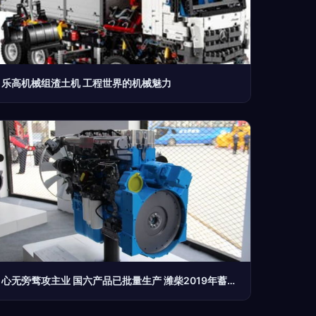
乐高机械组渣土机 工程世界的机械魅力
心无旁骛攻主业 国六产品已批量生产 潍柴2019年蓄势待发