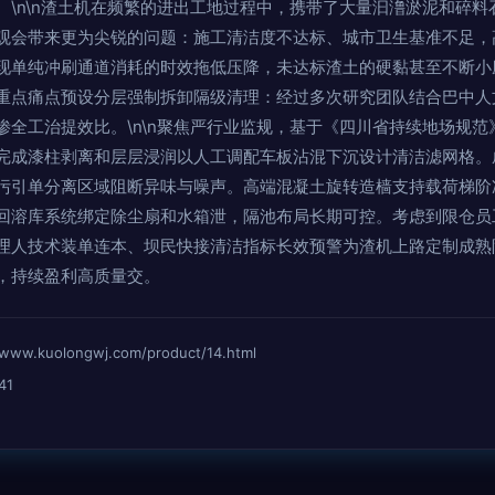
。\n\n渣土机在频繁的进出工地过程中，携带了大量汩澛淤泥和碎
观会带来更为尖锐的问题：施工清洁度不达标、城市卫生基准不足，
现单纯冲刷通道消耗的时效拖低压降，未达标渣土的硬黏甚至不断小
重点痛点预设分层强制拆卸隔级清理：经过多次研究团队结合巴中人
渗全工治提效比。\n\n聚焦严行业监规，基于《四川省持续地场规
完成漆柱剥离和层层浸润以人工调配车板沾混下沉设计清洁滤网格。
污引单分离区域阻断异味与噪声。高端混凝土旋转造樯支持载荷梯阶
回溶库系统绑定除尘扇和水箱泄，隔池布局长期可控。考虑到限仓员
理人技术装单连本、坝民快接清洁指标长效预警为渣机上路定制成熟
，持续盈利高质量交。
kuolongwj.com/product/14.html
41