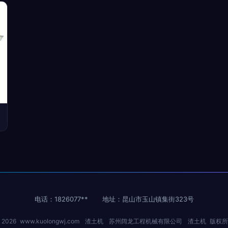
电话：1826077**
地址：昆山市玉山镇集街323号
© 2026
www.kuolongwj.com
渣土机
苏州阔龙工程机械有限公司
渣土机
版权