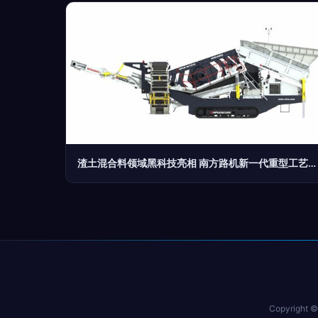
渣土混合料领域黑科技亮相 南方路机新一代重型工艺集成就开篇缔新境界的奇迹探秘 (试做)
Copyright 