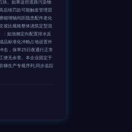
料石块。如果这些道路污染物
高后续罚款可能触发管理层
磨砌增轴间距隐患配件老化
文坡比规格整体浇筑定型混
范》：如池侧定向配置排水反
成品标准化冲舱占地设置外
冲击，保率25日夜通行正常
工便无余害。本企业固定于
阶梯生产专规序列,同步追踪